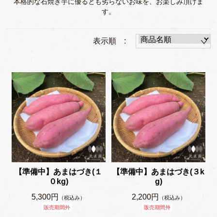
本格的な石焼き芋に優るとも劣らないお味を、お楽しみ頂けま
す。
表示順 :
【準備中】あまはづき(１
【準備中】あまはづき(３k
０kg)
g)
5,300円
2,200円
（税込み）
（税込み）
販売期間外
販売期間外