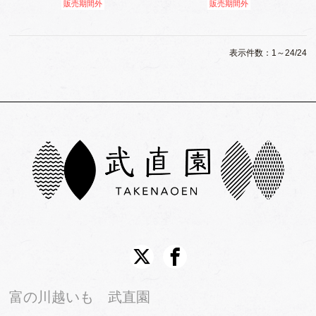
販売期間外
販売期間外
表示件数：1～24/24
富の川越いも 武直園